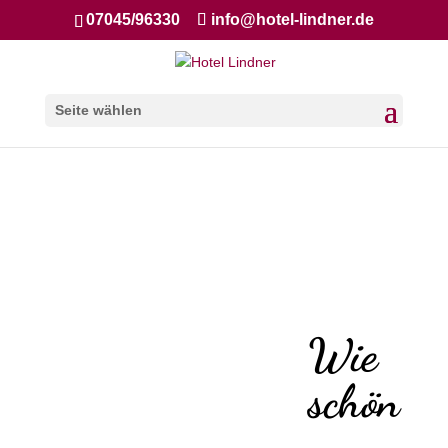
07045/96330
info@hotel-lindner.de
Seite wählen
Wie
schön
,