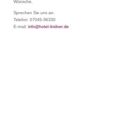
Wünsche.
Sprechen Sie uns an:
Telefon: 07045-96330
E-mail:
info@hotel-lindner.de
Tagungstechnik
Tageslicht
Flipchart
Metaplanwände
Leinwand
Moderationskoffer